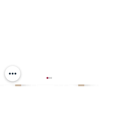
K'sフード株式会社 運営店舗
ミライザカ 仙台名掛丁店
宮城県仙台市青葉中央1-38-38 B1F
夏の風物詩 カツオのたた
「鶏きち」の焼
022-722-1591
き
合わせ