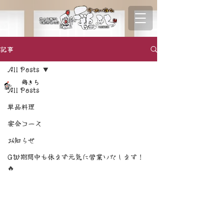
記事
All Posts
鶏きち
All Posts
単品料理
宴会コース
お知らせ
GW期間中も休まず元気に営業いたします！
🔥